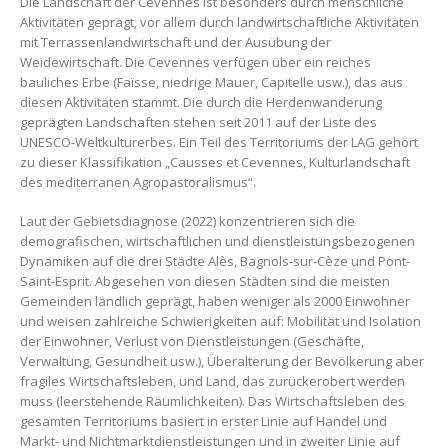
Die Landschaft der Cevennes ist besonders durch menschliche
Aktivitäten geprägt, vor allem durch landwirtschaftliche Aktivitäten
mit Terrassenlandwirtschaft und der Ausübung der
Weidewirtschaft. Die Cevennes verfügen über ein reiches
bauliches Erbe (Faïsse, niedrige Mauer, Capitelle usw.), das aus
diesen Aktivitäten stammt. Die durch die Herdenwanderung
geprägten Landschaften stehen seit 2011 auf der Liste des
UNESCO-Weltkulturerbes. Ein Teil des Territoriums der LAG gehört
zu dieser Klassifikation „Causses et Cevennes, Kulturlandschaft
des mediterranen Agropastoralismus“.
Laut der Gebietsdiagnose (2022) konzentrieren sich die
demografischen, wirtschaftlichen und dienstleistungsbezogenen
Dynamiken auf die drei Städte Alès, Bagnols-sur-Cèze und Pont-
Saint-Esprit. Abgesehen von diesen Städten sind die meisten
Gemeinden ländlich geprägt, haben weniger als 2000 Einwohner
und weisen zahlreiche Schwierigkeiten auf: Mobilität und Isolation
der Einwohner, Verlust von Dienstleistungen (Geschäfte,
Verwaltung, Gesundheit usw.), Überalterung der Bevölkerung aber
fragiles Wirtschaftsleben, und Land, das zurückerobert werden
muss (leerstehende Räumlichkeiten). Das Wirtschaftsleben des
gesamten Territoriums basiert in erster Linie auf Handel und
Markt- und Nichtmarktdienstleistungen und in zweiter Linie auf