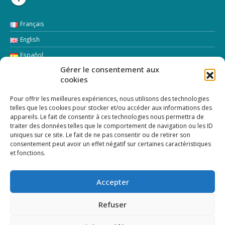
Français
English
Español
Gérer le consentement aux
Italiano
cookies
LETTRE D’INFORMATION
Pour offrir les meilleures expériences, nous utilisons des technologies
telles que les cookies pour stocker et/ou accéder aux informations des
appareils. Le fait de consentir à ces technologies nous permettra de
Addresse Email:
traiter des données telles que le comportement de navigation ou les ID
uniques sur ce site. Le fait de ne pas consentir ou de retirer son
consentement peut avoir un effet négatif sur certaines caractéristiques
et fonctions.
Accepter
Refuser