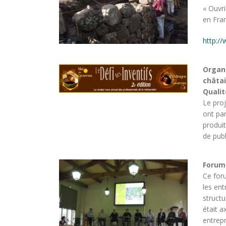
« Ouvri
en Fran
http://
Organi
châta
Qualit
Le proj
ont par
produi
de publ
Forums
Ce for
les ent
structu
était 
entrepr