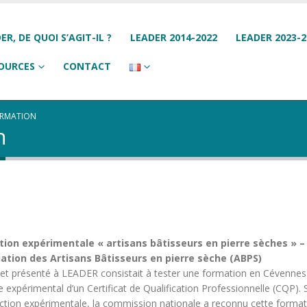
ER, DE QUOI S’AGIT-IL ?
LEADER 2014-2022
LEADER 2023-2
OURCES
CONTACT
ORMATION
n
ion expérimentale « artisans bâtisseurs en pierre sèches » –
ation des Artisans Bâtisseurs en pierre sèche (ABPS)
jet présenté à LEADER consistait à tester une formation en Cévenne
e expérimental d’un Certificat de Qualification Professionnelle (CQP). 
action expérimentale, la commission nationale a reconnu cette format