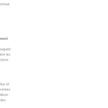
econnue
ement
auxquels
tre les
ctions
lus et
érentes
ition
 des
s