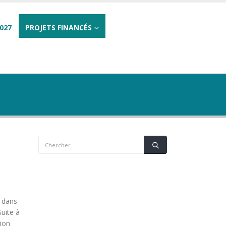
027
PROJETS FINANCÉS
s dans
Suite à
ion