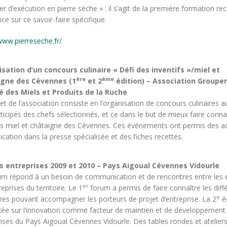
er d’exécution en pierre sèche » : il s’agit de la première formation r
ce sur ce savoir-faire spécifique.
www.pierreseche.fr/
sation d’un concours culinaire « Défi des inventifs »/miel et
ère
ème
igne des Cévennes (1
et 2
édition) – Association Group
é des Miels et Produits de la Ruche
et de l’association consiste en l’organisation de concours culinaires 
ticipés des chefs sélectionnés, et ce dans le but de mieux faire connai
ts miel et châtaigne des Cévennes. Ces événements ont permis des a
ication dans la presse spécialisée et des fiches recettes.
 entreprises 2009 et 2010 – Pays Aigoual Cévennes Vidourle
um répond à un besoin de communication et de rencontres entre les é
er
reprises du territoire. Le 1
forum a permis de faire connaître les diff
e
res pouvant accompagner les porteurs de projet d’entreprise. La 2
éd
axée sur l’innovation comme facteur de maintien et de développement
ises du Pays Aigoual Cévennes Vidourle. Des tables rondes et atelier