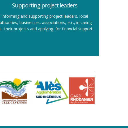
Supporting project leaders
Informing and supporting project leaders, local
uthorities, businesses, associations, etc., in caring
t their projects and applying for financial support.