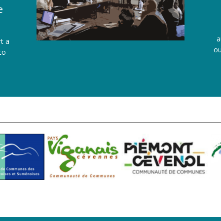
e
a
t a
ou
to