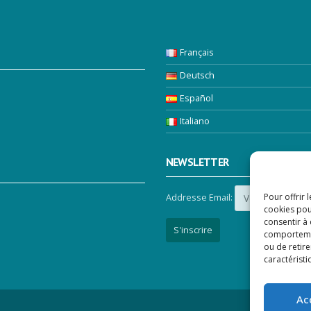
Français
Deutsch
Español
Italiano
NEWSLETTER
Pour offrir 
Addresse Email:
cookies pou
consentir à
comportement
ou de retire
caractéristi
Ac