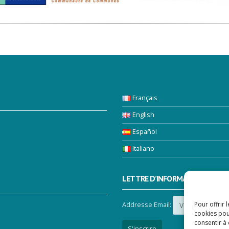
Français
English
Español
Italiano
LETTRE D’INFORMATION
Pour offrir 
Addresse Email:
cookies pou
consentir à