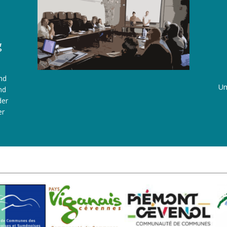
g
nd
Um
nd
der
er