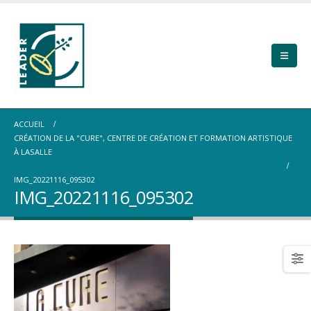
ACCUEIL
CRÉATION DE LA "CURE", CENTRE DE CRÉATION ET FORMATION ARTISTIQUE
À LASALLE
IMG_20221116_095302
IMG_20221116_095302