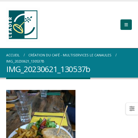
ACCUEIL
CRÉATION DU CAFÉ - MULTISERVICES LE CANAULES
IMG_20230621_130537B
IMG_20230621_130537b