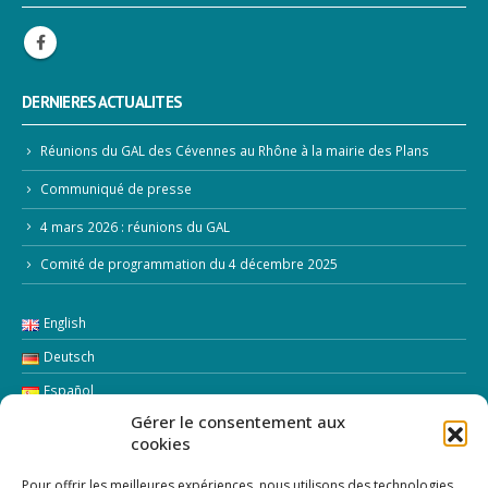
DERNIERES ACTUALITES
Réunions du GAL des Cévennes au Rhône à la mairie des Plans
Communiqué de presse
4 mars 2026 : réunions du GAL
Comité de programmation du 4 décembre 2025
English
Deutsch
Español
Gérer le consentement aux
Italiano
cookies
LETTRE D’INFORMATION
Pour offrir les meilleures expériences, nous utilisons des technologies