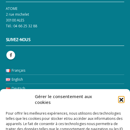
ATOME
2 rue michelet
30100 ALES
Tél.: 04 66 25 32 88
SUIVEZ-NOUS
Français
English
Deutsch
Gérer le consentement aux
Italiano
cookies
LETTRE D’INFORMATION
Pour offrir les meilleures expériences, nous utilisons des technologies
telles que les cookies pour stocker et/ou accéder aux informations des
appareils. Le fait de consentir à ces technologies nous permettra de
Addresse Email:
traiter des données telles que le comportement de navigation ou les ID