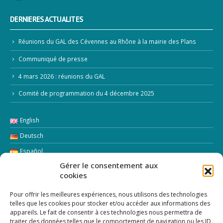
DERNIERES ACTUALITES
Réunions du GAL des Cévennes au Rhône à la mairie des Plans
Communiqué de presse
4 mars 2026 : réunions du GAL
Comité de programmation du 4 décembre 2025
English
Deutsch
Español
Gérer le consentement aux
Italiano
cookies
LETTRE D’INFORMATION
Pour offrir les meilleures expériences, nous utilisons des technologies
telles que les cookies pour stocker et/ou accéder aux informations des
appareils. Le fait de consentir à ces technologies nous permettra de
Addresse Email:
traiter des données telles que le comportement de navigation ou les ID