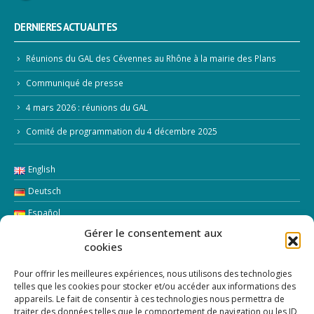
DERNIERES ACTUALITES
Réunions du GAL des Cévennes au Rhône à la mairie des Plans
Communiqué de presse
4 mars 2026 : réunions du GAL
Comité de programmation du 4 décembre 2025
English
Deutsch
Español
Gérer le consentement aux
Italiano
cookies
LETTRE D’INFORMATION
Pour offrir les meilleures expériences, nous utilisons des technologies
telles que les cookies pour stocker et/ou accéder aux informations des
appareils. Le fait de consentir à ces technologies nous permettra de
Addresse Email:
traiter des données telles que le comportement de navigation ou les ID