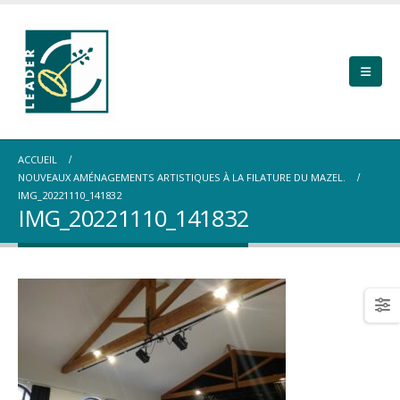
ACCUEIL
NOUVEAUX AMÉNAGEMENTS ARTISTIQUES À LA FILATURE DU MAZEL.
IMG_20221110_141832
IMG_20221110_141832