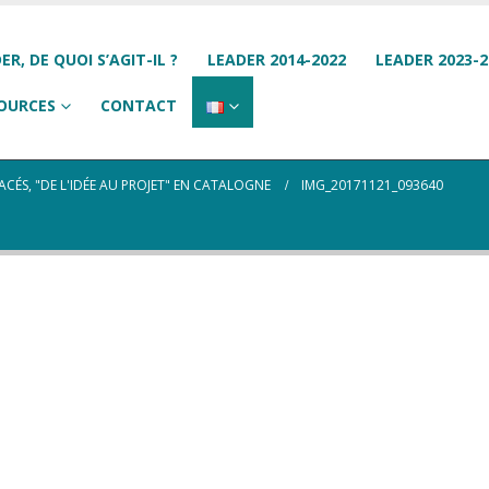
ER, DE QUOI S’AGIT-IL ?
LEADER 2014-2022
LEADER 2023-2
OURCES
CONTACT
ÉS, "DE L'IDÉE AU PROJET" EN CATALOGNE
IMG_20171121_093640