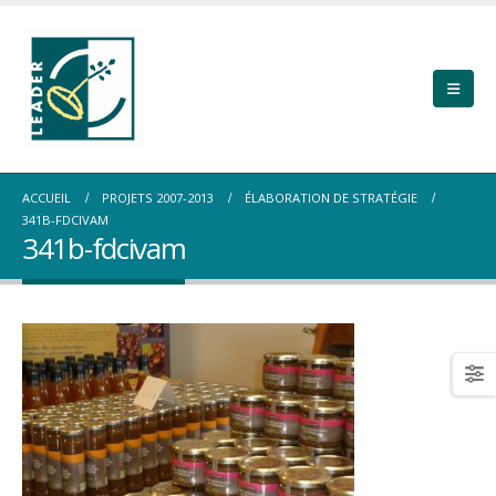
ACCUEIL
PROJETS 2007-2013
ÉLABORATION DE STRATÉGIE
341B-FDCIVAM
341b-fdcivam