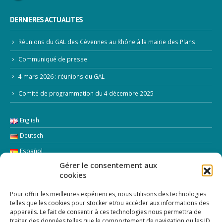
DERNIERES ACTUALITES
Réunions du GAL des Cévennes au Rhône à la mairie des Plans
Communiqué de presse
4 mars 2026 : réunions du GAL
Comité de programmation du 4 décembre 2025
English
Deutsch
Español
Gérer le consentement aux
Italiano
cookies
LETTRE D’INFORMATION
Pour offrir les meilleures expériences, nous utilisons des technologies
telles que les cookies pour stocker et/ou accéder aux informations des
appareils. Le fait de consentir à ces technologies nous permettra de
Addresse Email:
traiter des données telles que le comportement de navigation ou les ID