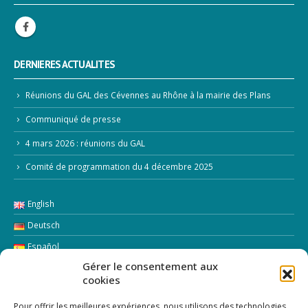
DERNIERES ACTUALITES
Réunions du GAL des Cévennes au Rhône à la mairie des Plans
Communiqué de presse
4 mars 2026 : réunions du GAL
Comité de programmation du 4 décembre 2025
English
Deutsch
Español
Gérer le consentement aux
Italiano
cookies
LETTRE D’INFORMATION
Pour offrir les meilleures expériences, nous utilisons des technologies