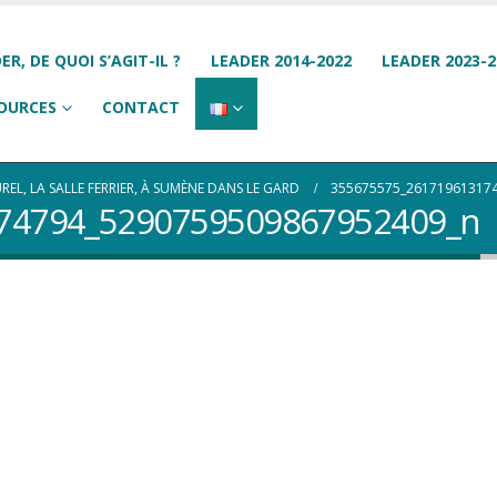
ER, DE QUOI S’AGIT-IL ?
LEADER 2014-2022
LEADER 2023-2
OURCES
CONTACT
EL, LA SALLE FERRIER, À SUMÈNE DANS LE GARD
355675575_26171961317
74794_5290759509867952409_n