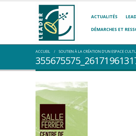
ACTUALITÉS
LEAD
DÉMARCHES ET RESS
ACCUEIL
SOUTIEN À LA CRÉATION D’UN ESPACE CULTUR
355675575_2617196131