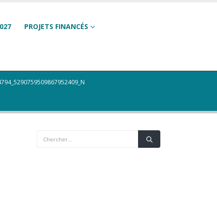
027
PROJETS FINANCÉS
4794_5290759509867952409_N