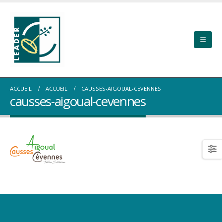
ACCUEIL
ACCUEIL
CAUSSES-AIGOUAL-CEVENNES
causses-aigoual-cevennes