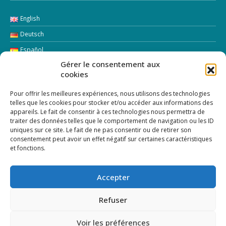
English
Deutsch
Español
Gérer le consentement aux
Italiano
cookies
LETTRE D’INFORMATION
Pour offrir les meilleures expériences, nous utilisons des technologies
telles que les cookies pour stocker et/ou accéder aux informations des
appareils. Le fait de consentir à ces technologies nous permettra de
Addresse Email:
traiter des données telles que le comportement de navigation ou les ID
uniques sur ce site. Le fait de ne pas consentir ou de retirer son
consentement peut avoir un effet négatif sur certaines caractéristiques
et fonctions.
Accepter
Refuser
Voir les préférences
© Copyright 2024 |
Création de site internet shiva-creation.com
|
Mentions