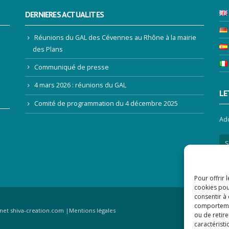
DERNIERES ACTUALITES
Réunions du GAL des Cévennes au Rhône à la mairie
des Plans
Communiqué de presse
4 mars 2026 : réunions du GAL
LE
Comité de programmation du 4 décembre 2025
Ad
Pour offrir 
cookies pou
consentir à
comportement
rnet shiva-creation.com
|
Mentions légales
ou de retire
caractéristi