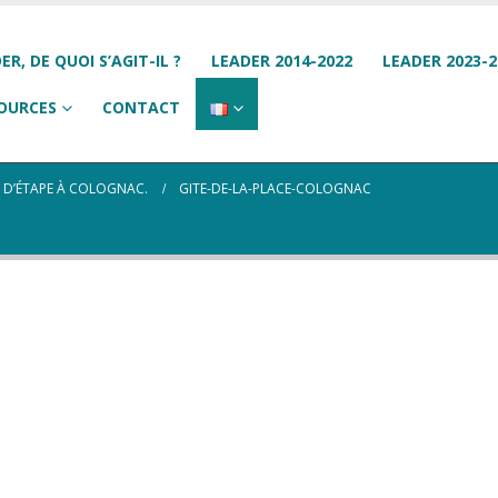
ER, DE QUOI S’AGIT-IL ?
LEADER 2014-2022
LEADER 2023-2
OURCES
CONTACT
 D’ÉTAPE À COLOGNAC.
GITE-DE-LA-PLACE-COLOGNAC