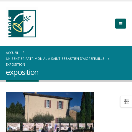
ACCUEIL
UN SENTIER PATRIMONIAL À SAINT-SÉBASTIEN D’AIGREFEUILLE
EXPOSITION
exposition