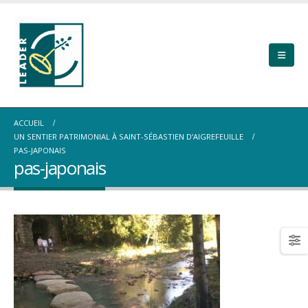
ACCUEIL
UN SENTIER PATRIMONIAL À SAINT-SÉBASTIEN D’AIGREFEUILLE
PAS-JAPONAIS
pas-japonais