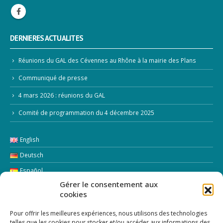
DERNIERES ACTUALITES
Réunions du GAL des Cévennes au Rhône à la mairie des Plans
Communiqué de presse
4 mars 2026 : réunions du GAL
Comité de programmation du 4 décembre 2025
English
Deutsch
Español
Gérer le consentement aux
Italiano
cookies
LETTRE D’INFORMATION
Pour offrir les meilleures expériences, nous utilisons des technologies
telles que les cookies pour stocker et/ou accéder aux informations des