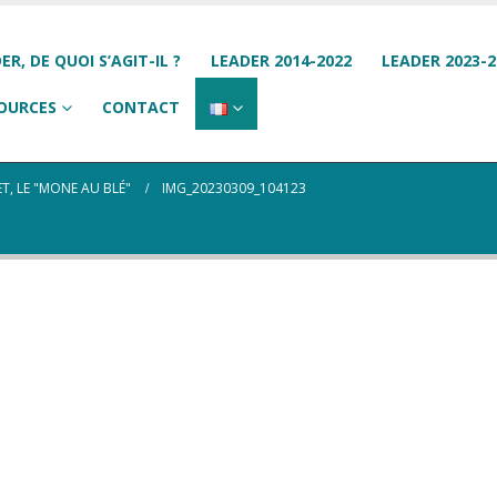
ER, DE QUOI S’AGIT-IL ?
LEADER 2014-2022
LEADER 2023-2
OURCES
CONTACT
, LE "MONE AU BLÉ"
IMG_20230309_104123