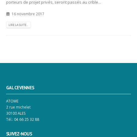
porteurs de projet privés, seront passés au crible...
16 novembre 2017
LIRE LA SUITE...
GAL CEVENNES
ATOME
2 rue michelet
30100 ALES
Tél.: 04 66 25 32 88
SUIVEZ-NOUS