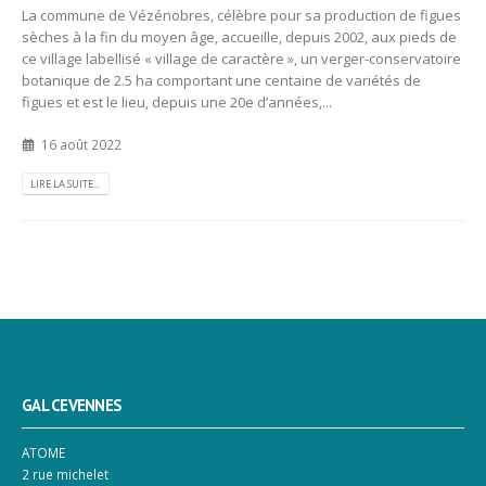
La commune de Vézénobres, célèbre pour sa production de figues
sèches à la fin du moyen âge, accueille, depuis 2002, aux pieds de
ce village labellisé « village de caractère », un verger-conservatoire
botanique de 2.5 ha comportant une centaine de variétés de
figues et est le lieu, depuis une 20e d’années,...
16 août 2022
LIRE LA SUITE...
GAL CEVENNES
ATOME
2 rue michelet