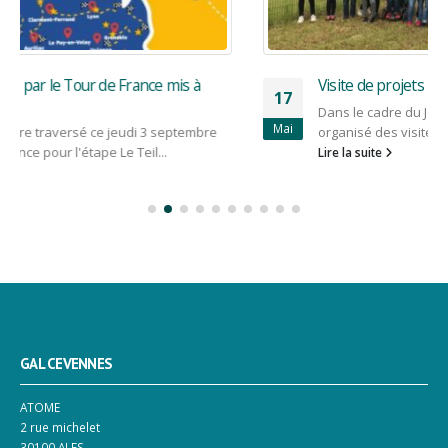
Visite de projets LEADER
17
Dans le cadre du Joli Mois de l'Europe, le GAL Cévennes a
Mai
organisé des visites de projets sur la communauté...
Lire la suite
GAL CEVENNES
ATOME
2 rue michelet
30100 ALES