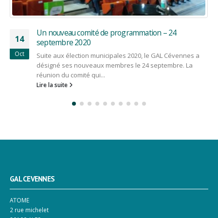
Le GAL Cévennes a fêté le joli mois de l’Europe le 18
19
mai à Saint-Sébastien-d’Aigrefeuille
Mai
Pendant tout le mois de mai, des manifestations ont été
organisées dans le cadre du Joli Mois de l’Europe : une...
Lire la suite
GAL CEVENNES
ATOME
2 rue michelet
30100 ALES