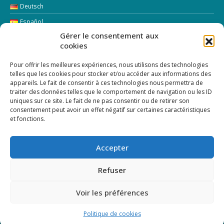
Deutsch
Español
Gérer le consentement aux
Italiano
cookies
LETTRE D’INFORMATION
Pour offrir les meilleures expériences, nous utilisons des technologies
telles que les cookies pour stocker et/ou accéder aux informations des
appareils. Le fait de consentir à ces technologies nous permettra de
Addresse Email:
traiter des données telles que le comportement de navigation ou les ID
uniques sur ce site. Le fait de ne pas consentir ou de retirer son
consentement peut avoir un effet négatif sur certaines caractéristiques
et fonctions.
Accepter
Refuser
Voir les préférences
© Copyright 2024 |
Création de site internet shiva-creation.com
|
Mentions
légales
Politique de cookies