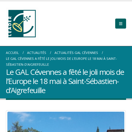
ACCUEIL
ACTUALITÉS
ACTUALITÉS GAL CÉVENNES
LE GAL CÉVENNES A FÊTÉ LE JOLI MOIS DE L’EUROPE LE 18 MAI À SAINT-
SÉBASTIEN-D’AIGREFEUILLE
Le GAL Cévennes a fêté le joli mois de
l’Europe le 18 mai à Saint-Sébastien-
d’Aigrefeuille