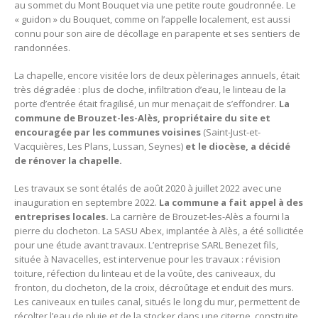
au sommet du Mont Bouquet via une petite route goudronnée. Le
« guidon » du Bouquet, comme on l’appelle localement, est aussi
connu pour son aire de décollage en parapente et ses sentiers de
randonnées.
La chapelle, encore visitée lors de deux pèlerinages annuels, était
très dégradée : plus de cloche, infiltration d’eau, le linteau de la
porte d’entrée était fragilisé, un mur menaçait de s’effondrer.
La
commune de Brouzet-les-Alès, propriétaire du site et
encouragée par les communes voisines
(Saint-Just-et-
Vacquières, Les Plans, Lussan, Seynes)
et le diocèse, a décidé
de rénover la chapelle.
Les travaux se sont étalés de août 2020 à juillet 2022 avec une
inauguration en septembre 2022.
La commune a fait appel à des
entreprises locales.
La carrière de Brouzet-les-Alès a fourni la
pierre du clocheton. La SASU Abex, implantée à Alès, a été sollicitée
pour une étude avant travaux. L’entreprise SARL Benezet fils,
située à Navacelles, est intervenue pour les travaux : révision
toiture, réfection du linteau et de la voûte, des caniveaux, du
fronton, du clocheton, de la croix, décroûtage et enduit des murs.
Les caniveaux en tuiles canal, situés le long du mur, permettent de
récolter l’eau de pluie et de la stocker dans une citerne, construite