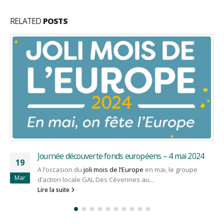
RELATED
POSTS
Un espace de travail partagé à Cendras
23
Retour sur un dossier du programme 2014-2022 dont le
Juil
paiement LEADER a été effectué en juillet 2025 L’espace
Biosphera
, situé...
Lire la suite