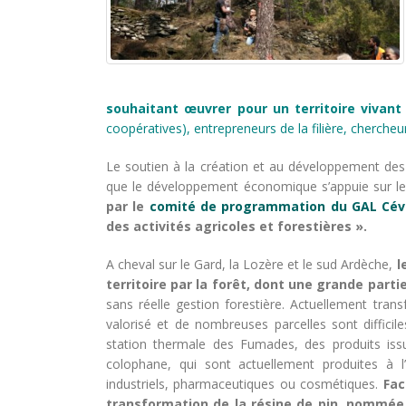
souhaitant œuvrer pour un territoire vivant 
coopératives), entrepreneurs de la filière, chercheu
Le soutien à la création et au développement des f
que le développement économique s’appuie sur les
par le
comité de programmation du GAL Cé
des activités agricoles et forestières ».
A cheval sur le Gard, la Lozère et le sud Ardèche,
l
territoire par la forêt, dont une grande part
sans réelle gestion forestière. Actuellement tran
valorisé et de nombreuses parcelles sont difficil
station thermale des Fumades, des produits issus
colophane, qui sont actuellement produites à l
industriels, pharmaceutiques ou cosmétiques.
Fac
transformation de la résine de pin, nommé