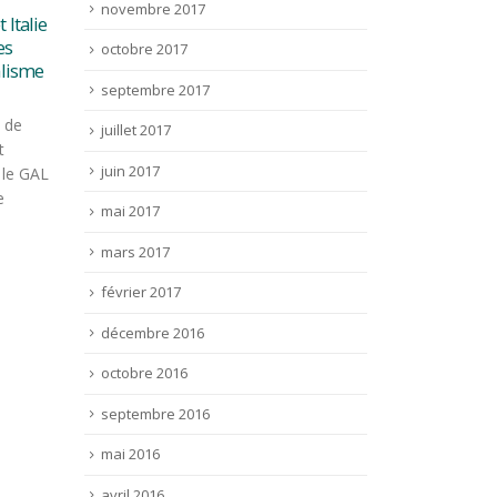
novembre 2017
Coopération pastoralisme :
Réun
09
30
à
déplacement en Italie
Céve
octobre 2017
ars
mair
Oct
Juin
Une délégation de 5
septembre 2017
 tous
Le G
personnes du GAL Cévennes
ressés
Rhôn
s'est rendue du 30 septembre
juillet 2017
péen
d’ad
au 3 octobre 2019 en Italie.
juin 2017
er lors
géné
Elle a...
prog
Lire la suite
mai 2017
Lire 
mars 2017
février 2017
décembre 2016
octobre 2016
septembre 2016
mai 2016
avril 2016