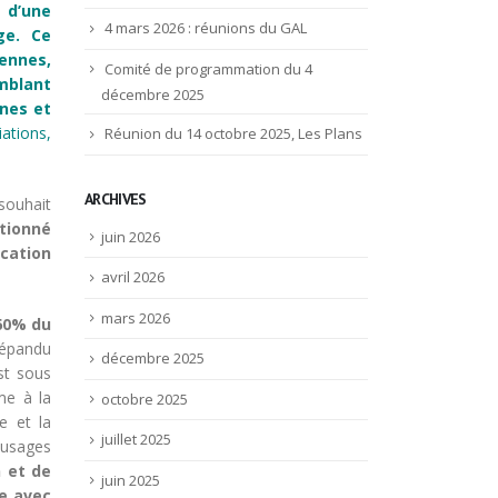
 d’une
4 mars 2026 : réunions du GAL
ge.
Ce
vennes,
Comité de programmation du 4
emblant
décembre 2025
nes et
iations,
Réunion du 14 octobre 2025, Les Plans
ARCHIVES
 souhait
ctionné
juin 2026
ication
avril 2026
mars 2026
 60% du
 répandu
décembre 2025
st sous
me à la
octobre 2025
e et la
juillet 2025
 usages
n et de
juin 2025
e avec