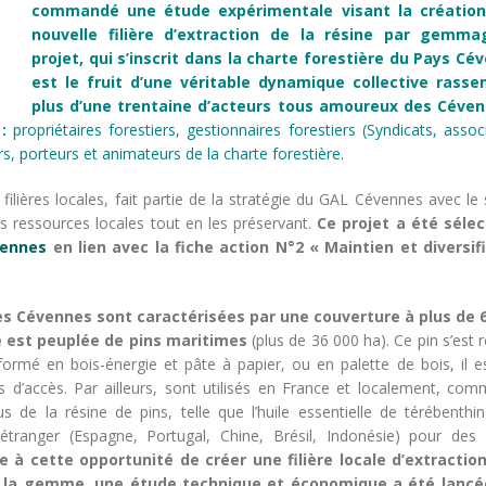
commandé une étude expérimentale visant la création
nouvelle filière d’extraction de la résine par gemma
projet, qui s’inscrit dans la charte forestière du Pays Cé
est le fruit d’une véritable dynamique collective rass
plus d’une trentaine d’acteurs tous amoureux des Céven
:
propriétaires forestiers, gestionnaires forestiers (Syndicats, assoc
rs, porteurs et animateurs de la charte forestière.
ilières locales, fait partie de la stratégie du GAL Cévennes avec le
 ressources locales tout en les préservant.
Ce projet a été séle
vennes
en lien avec la fiche action N°2 « Maintien et diversif
es Cévennes sont caractérisées par une couverture à plus de
ie est peuplée de pins maritimes
(plus de 36 000 ha). Ce pin s’est
sformé en bois-énergie et pâte à papier, ou en palette de bois, il e
es d’accès. Par ailleurs, sont utilisés en France et localement, com
 de la résine de pins, telle que l’huile essentielle de térébenthin
’étranger (Espagne, Portugal, Chine, Brésil, Indonésie) pour des
e à cette opportunité de
créer une filière locale d’extractio
e la gemme, une étude technique et économique a été lancé