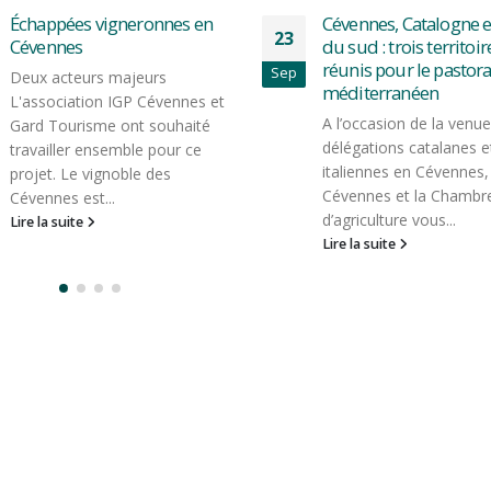
Cévennes, Catalogne et Italie
Présentation du
01
du sud : trois territoires
programme LEADER 
réunis pour le pastoralisme
Ganges le jeudi 22 m
Mar
méditerranéen
Le GAL Cévennes invite
A l’occasion de la venue de
porteurs de projet inté
délégations catalanes et
par le programme euro
italiennes en Cévennes, le GAL
LEADER à venir s'inform
Cévennes et la Chambre
d'une réunion...
d’agriculture vous...
Lire la suite
Lire la suite