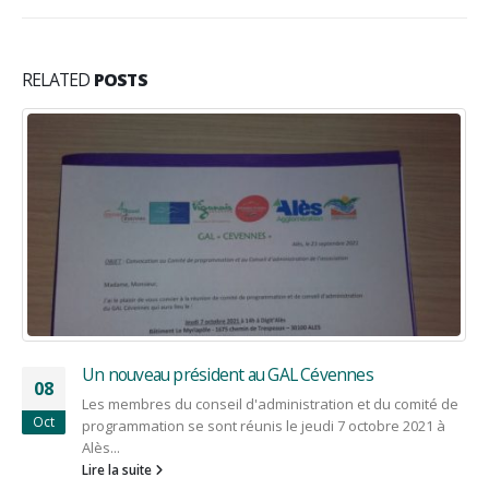
RELATED
POSTS
Prochain Comité le 24 septembre 2020
14
e
En 2020, en raison de l'actualité, le calendrier des
Août
réunions du comité de programmation a été bouleversé.
Ainsi la réunion du...
Lire la suite