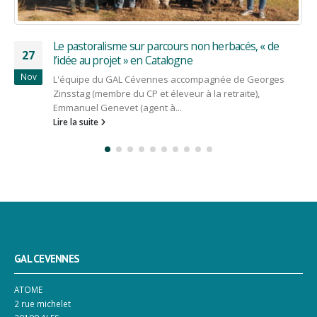
Un nouveau comité de programmation – 24
14
septembre 2020
Oct
Suite aux élection municipales 2020, le GAL Cévennes a
désigné ses nouveaux membres le 24 septembre. La
réunion du comité qui...
Lire la suite
GAL CEVENNES
ATOME
2 rue michelet