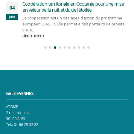
Coopération territoriale en Occitanie pour une mise
04
en valeur de la nuit et du ciel étoilée
Juin
La coopération est un des axes d’action du programme
européen LEADER. Elle permet à des porteurs de projets,
via le...
Lire la suite
GAL CEVENNES
ATOME
2 rue michelet
30100 ALES
Tél.: 04 66 25 32 88