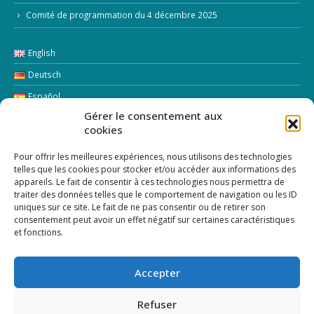
4 mars 2026 : réunions du GAL
Comité de programmation du 4 décembre 2025
English
Deutsch
Español
Gérer le consentement aux
cookies
Italiano
Pour offrir les meilleures expériences, nous utilisons des technologies
LETTRE D’INFORMATION
telles que les cookies pour stocker et/ou accéder aux informations des
appareils. Le fait de consentir à ces technologies nous permettra de
traiter des données telles que le comportement de navigation ou les ID
Addresse Email:
uniques sur ce site. Le fait de ne pas consentir ou de retirer son
consentement peut avoir un effet négatif sur certaines caractéristiques
et fonctions.
Accepter
Refuser