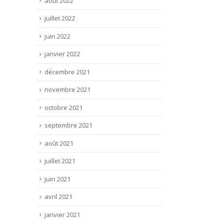
août 2022
memb
d'hébergement, restauration)
réuni
en Cévennes...? Du 10 juillet
juillet 2022
Lire 
au...
Lire la suite
juin 2022
janvier 2022
décembre 2021
novembre 2021
octobre 2021
septembre 2021
août 2021
juillet 2021
juin 2021
avril 2021
janvier 2021