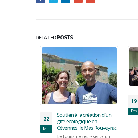
RELATED
POSTS
ojet
19
tique »
Fév
a fiche-
Soutien à la création d’un
22
pement
gîte écologique en
programme
Cévennes, le Mas Rouveyrac
Mai
évennes, un
Le tourisme représente un