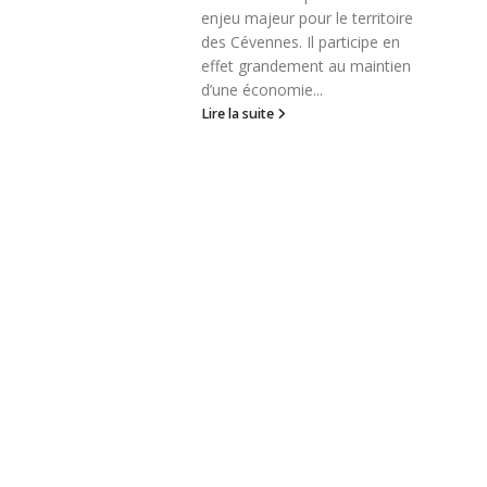
rojet sur
enjeu majeur pour le territoire
e...
des Cévennes. Il participe en
effet grandement au maintien
d’une économie...
Lire la suite