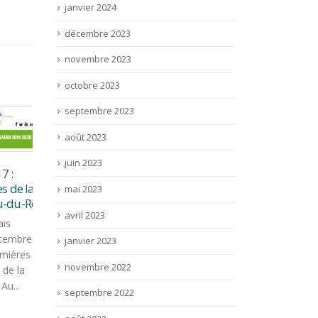
janvier 2024
décembre 2023
novembre 2023
octobre 2023
septembre 2023
août 2023
juin 2023
:
de la
mai 2023
du-Roi
avril 2023
Un 
Appel à projet : Accueil
s
14
10
pro
touristique
embres
janvier 2023
sep
ières
Oct
Juil
Vous avez un projet de
novembre 2022
e la
Suit
création ou développement
...
2020
d'une structure d'accueil
septembre 2022
dési
touristique (prestations